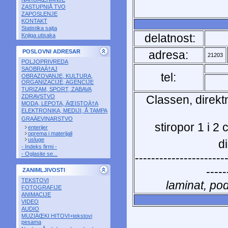
ZASTUPNIÅ TVO
ZAPOSLENJE
KONTAKT
Statistika sajta
delatnost:
Knjiga utisaka
POSLOVNI ADRESAR
adresa:
21203
POLJOPRIVREDA
SAOBRAÄ†AJ
tel:
OBRAZOVANJE, KULTURA,
ORGANIZACIJE, AGENCIJE
TURIZAM, SPORT, ZABAVA
ZDRAVSTVO
Classen, direkt
MODA, LEPOTA, ÄŒISTOÄ†A
ELEKTRONIKA, MEDIJI, Å TAMPA
GRAÄEVINARSTVO
stiropor 1 i 2
enterijer
oprema i materijali
usluge
d
- Indeks firmi -
- Oglasite se...
----------------------
-----
ZANIMLJIVOSTI
TEKSTOVI
laminat, pod
FOTOGRAFIJE
ANIMACIJE
VIDEO
AUDIO
MUZIÄŒKI HITOVI+tekstovi
pesama