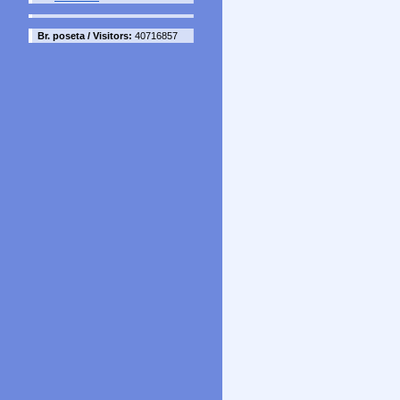
Br. poseta / Visitors:
40716857