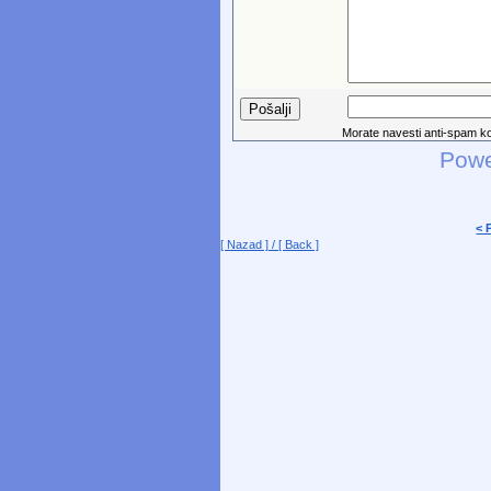
Morate navesti anti-spam kod 
Pow
< 
[ Nazad ] / [ Back ]