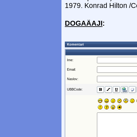
1979. Konrad Hilton /Co
DOGAÄAJI
:
Komentari
Ime:
Email:
Naslov:
UBBCode: