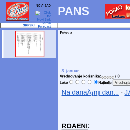
NOVI SAD
PANS
SRPSKI
PoÄetna
3. januar
Vrednovanje korisnika:
/ 0
Loše
Najbolje
Na danaÅ¡nji dan...
-
J
ROÄENI
: