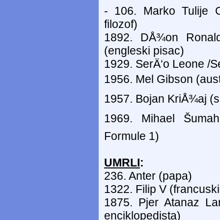
- 106. Marko Tulije C
filozof)
1892. DÅ¾on Ronald 
(engleski pisac)
1929. SerÄ‘o Leone /Ser
1956. Mel Gibson (aust
1957. Bojan KriÅ¾aj (sl
1969. Mihael Šumahe
Formule 1)
UMRLI
:
236. Anter (papa)
1322. Filip V (francuski 
1875. Pjer Atanaz Lar
enciklopedista)