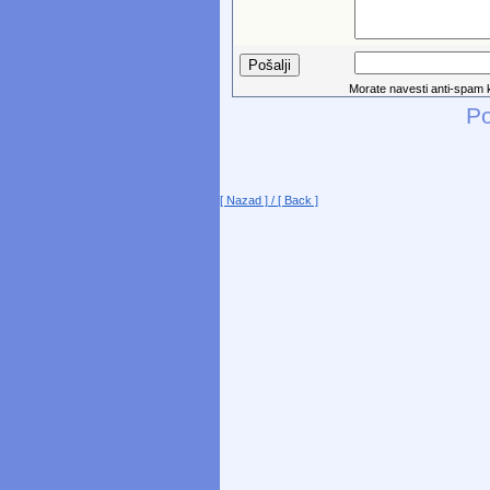
Morate navesti anti-spam kod
P
[ Nazad ] / [ Back ]