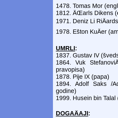
1478. Tomas Mor (engl
1812. ÄŒarls Dikens (
1971. Deniz Li RiÄard
1978. Ešton KuÄer (am
UMRLI
:
1837. Gustav IV (švedsk
1864. Vuk Stefanov
pravopisa)
1878. Pije IX (papa)
1894. Adolf Saks /Ad
godine)
1999. Husein bin Talal 
DOGAÄAJI
: