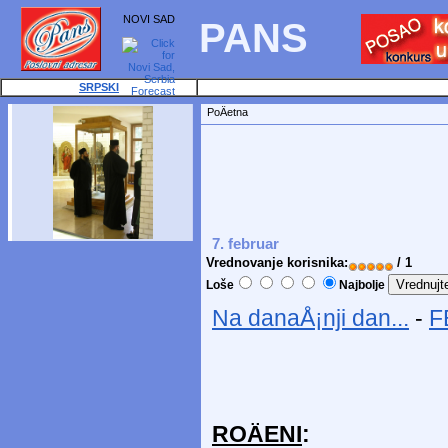
NOVI SAD
PANS
SRPSKI
PoÄetna
7. februar
Vrednovanje korisnika:
/ 1
Loše
Najbolje
Na danaÅ¡nji dan...
-
F
ROÄENI
: