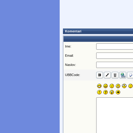
Komentari
Ime:
Email:
Naslov:
UBBCode: