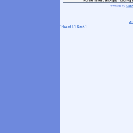
Morate navesti anti-spam kod koji st
Powered by
!Joo
< 
[ Nazad ] / [ Back ]