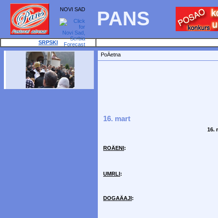
NOVI SAD
PANS
SRPSKI
PoÄetna
16. mart
16. 
ROÄENI
:
UMRLI
:
DOGAÄAJI
: