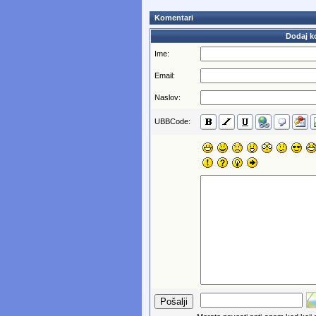
Komentari
Dodaj k
Ime:
Email:
Naslov:
UBBCode: