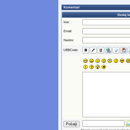
Komentari
Dodaj k
Ime:
Email:
Naslov:
UBBCode: