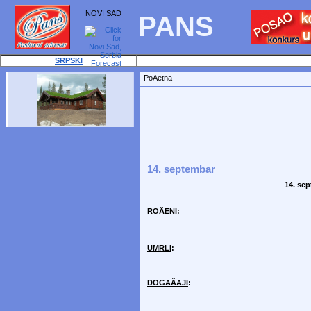
NOVI SAD
PANS
SRPSKI
PoÄetna
14. septembar
14. se
ROÄENI
:
UMRLI
:
DOGAÄAJI
: