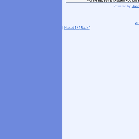
Morate navesti anti-spam kod koji st
Powered by
!Joo
< 
[ Nazad ] / [ Back ]