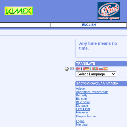
PANSWEB.COM
ENGLISH
Any time means no
time.
TRANSLATE
SAJTOVI OÄŒLAÅ IVAÄŒA
Adeco
Apartmani Petrovaradin
Be Betty
Bio spin
Blue basic
Div papir
First Floor
Frizantin
Kraljevi Äardaci
Logos
Min plast