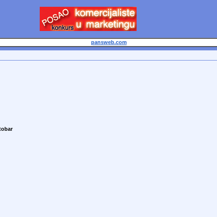
pansweb.com
tobar