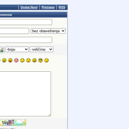
Dodaj Novi
Pretraga
RSS
omentar