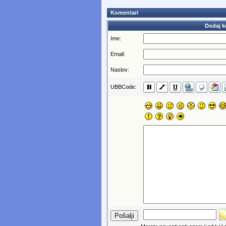
Komentari
Dodaj k
Ime:
Email:
Naslov:
UBBCode: