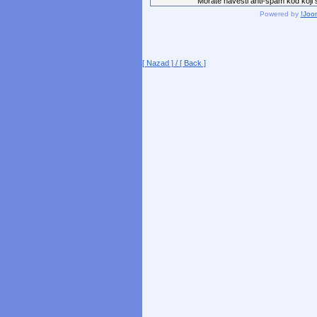
Morate navesti anti-spam kod koji st
Powered by
!Joo
[ Nazad ] / [ Back ]