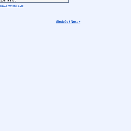
oji na slici.
mlaComment 3.26
Sledeće / Next >