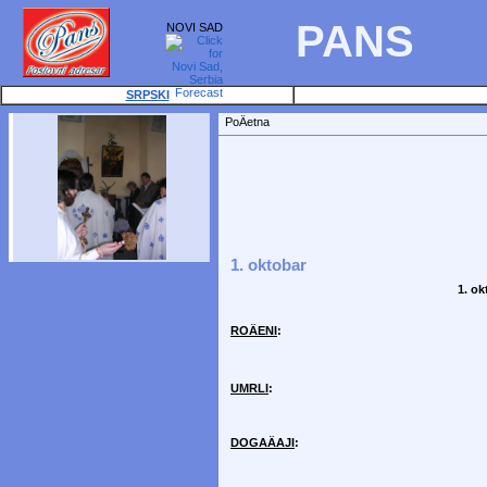
PANS
NOVI SAD
SRPSKI
PoÄetna
1. oktobar
1. ok
ROÄENI
:
UMRLI
:
DOGAÄAJI
: