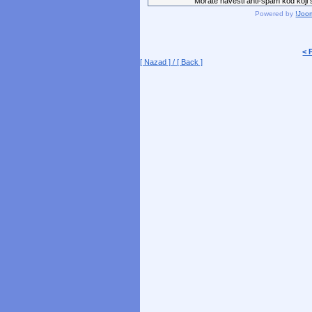
Morate navesti anti-spam kod koji st
Powered by
!Joo
< 
[ Nazad ] / [ Back ]