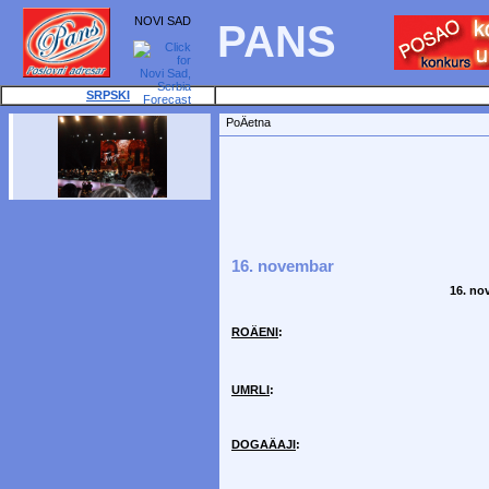
NOVI SAD
PANS
SRPSKI
PoÄetna
16. novembar
16. no
ROÄENI
:
UMRLI
:
DOGAÄAJI
: