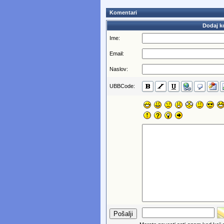
Komentari
Dodaj k
Ime:
Email:
Naslov:
UBBCode: