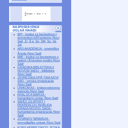
NAJPOSEÄ†ENIJI
OGLAÅ IVAÄŒI
BPI - institut za bezbednost i
preventivni inÅ¾enjering /Novi
Sad, Zr, Å a, So, SM, Su, Va,
Ja/
ARS AKADEMIJA - umetniÄka
Å¡kola /Novi Sad/
MIB - institut za bezbednost u
radnoj i Å¾ivotnoj sredini /Novi
Sad/
GRADSKA BIBLIOTEKA U
NOVOM SADU - biblioteke
/Novi Sad/
JEVREJSKA OPÅ TINA NOVI
SAD - verska organizacija
/Novi Sad/
UNIKUM AS - knjigovodstvena
agencija /Novi Sad/
KRALJICA MARIJA -
humanitarni centar /Novi Sad/
SAVEZ ZA SPORT I
REKREACIJU INVALIDA
GRADA NOVOG SADA -
humanitarna organizacija /Novi
Sad/
JOVANOV NEMANJA -
prevodilaÄke usluge /Novi Sad/
KURS HEBREJSKOG JEZIKA