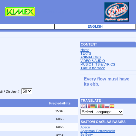
PANSWEB.COM
ENGLISH
CONTENT
Home
TEXTS
ANIMATIONS
VIDEO & AUDIO
MUSIC HITS & LYRICS
Time in the world
Every flow must have
its ebb.
ži / Display #
TRANSLATE
Pregleda/Hits
15345
6065
SAJTOVI OÄŒLAÅ IVAÄŒA
6066
Adeco
Apartmani Petrovaradin
Be Betty
8725