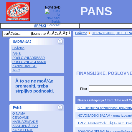
PANS
NOVI SAD
SRPSKI
PoÄetna
OBRAZOVANJE, KULTURA,
SADRÅ½AJ
PoÄetna
PANS
POSLOVNI ADRESAR
POSLOVNI OGLASNIK
ZANIMLJIVOSTI
INFO
FINANSIJSKE, POSLOVNE
Å to se ne moÅ¾e
promeniti, treba
Filter
strpljivo podnositi.
Naziv i kategorija / Item Title and 
PANS
BPI - institut za bezbednost i preventi
O NAMA
NOVOSADSKI SAJAM - organizovanje s
CENOVNIK
NARUÄŒIVANJE
TRI ZLATNA NOVÄŒIÄ†A - sztr i knjig
ZASTUPNIÅ TVO
ZAPOSLENJE
JOVANOV NEMANJA - prevodilaÄke u