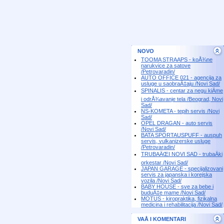
NOVO
TOOMA STRAAPS - koÅ¾ne
narukvice za satove
/Petrovaradin/
AUTO OFFICE 021 - agencija za
usluge u saobraÄ‡aju /Novi Sad/
SPINALIS - centar za negu kiÄme
i odrÅ¾avanje tela /Beograd, Novi
Sad/
NS-KOMETA - tepih servis /Novi
Sad/
OPEL DRAGAN - auto servis
/Novi Sad/
BATA SPORTAUSPUFF - auspuh
servis, vulkanizerske usluge
/Petrovaradin/
TRUBAÄŒI NOVI SAD - trubaÄki
orkestar /Novi Sad/
JAPAN GARAGE - specijalizovani
servis za japanska i korejska
vozila /Novi Sad/
BABY HOUSE - sve za bebe i
buduÄ‡e mame /Novi Sad/
MOTUS - kiropraktika, fizikalna
medicina i rehabilitacija /Novi Sad/
VAÅ I KOMENTARI