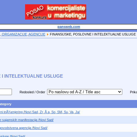
pansweb.com
 ORGANIZACIJE, AGENCIJE
FINANSIJSKE, POSLOVNE I INTELEKTUALNE USLUGE
 I INTELEKTUALNE USLUGE
Redosled / Order
Prika
Category
vni inÅ¾enjering /Novi Sad, Zr, Å a, So, SM, Su, Va, Ja/
ajamskih manifestacija /Novi Sad/
ovodstvena agencija /Novi Sad/
sluge /Novi Sad/