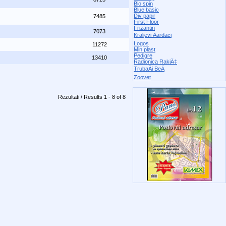
Bio spin
Blue basic
Div papir
7485
First Floor
Frizantin
7073
Kraljevi Äardaci
Logos
11272
Min plast
Pedigre
13410
Radionica RakiÄ‡
TrubaÄi BeÄ
Zoovet
Rezultati / Results 1 - 8 of 8